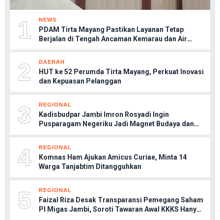
1
NEWS
PDAM Tirta Mayang Pastikan Layanan Tetap
Berjalan di Tengah Ancaman Kemarau dan Air
Batanghari Keruh
2
DAERAH
HUT ke 52 Perumda Tirta Mayang, Perkuat Inovasi
dan Kepuasan Pelanggan
3
REGIONAL
Kadisbudpar Jambi Imron Rosyadi Ingin
Pusparagam Negeriku Jadi Magnet Budaya dan
Penggerak UMKM
4
REGIONAL
Komnas Ham Ajukan Amicus Curiae, Minta 14
Warga Tanjabtim Ditangguhkan
5
REGIONAL
Faizal Riza Desak Transparansi Pemegang Saham
PI Migas Jambi, Soroti Tawaran Awal KKKS Hanya
5 Persen