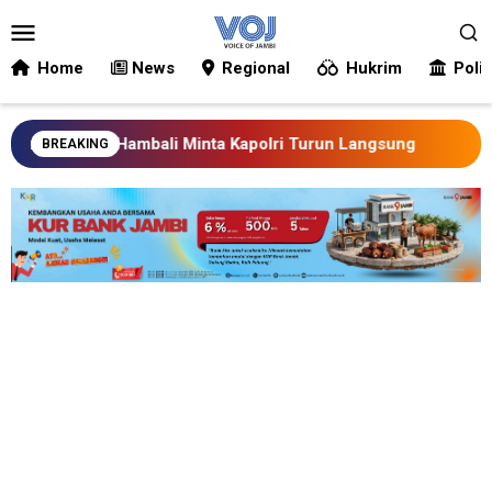
Loncat
Menu
ke
Mobile
konten
Home
News
Regional
Hukrim
Polit
 Jambi, Hambali Minta Kapolri Turun Langsung
Target 
BREAKING